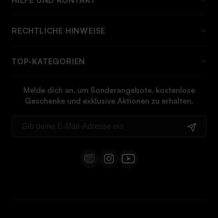
HILFE UND KONTAKT
HÄUFIG GESTELLTE FRAGEN
RECHTLICHE HINWEISE
Über momabikes
Rechtlicher Hinweis
Kontakt
TOP-KATEGORIEN
Allgemeine bedingungen
Versandinformationen und preise
Elektrofahrrad
Cookie-richtlinie
Rückgabeinformationen
Melde dich an, um Sonderangebote, kostenlose
Klappfahrrad
Geschenke und exklusive Aktionen zu erhalten.
Datenschutz-bestimmungen
Anleitungen
Cargo bike
Widerrufsrecht
E-bike klapprad
MTB bike
E-MTB
City electric bike
Fat bike