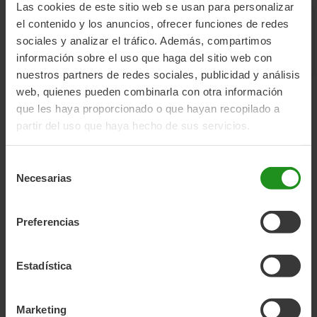
Las cookies de este sitio web se usan para personalizar
el contenido y los anuncios, ofrecer funciones de redes
sociales y analizar el tráfico. Además, compartimos
Lebenslange Garantie auf den
Direkt ab Werk
información sobre el uso que haga del sitio web con
Rahmen
nuestros partners de redes sociales, publicidad y análisis
web, quienes pueden combinarla con otra información
que les haya proporcionado o que hayan recopilado a
partir del uso que haya hecho de sus servicios.
Produktdetails
ATTRIBUT
WERT
Selección
Produktdetails
Necesarias
de
Marke
Moma Bikes
consentimiento
Produkttyp
accesorios
Preferencias
Kollektionen
Fahrradzubehör, Alle produkte, Weitere
Zubehörteile
Estadística
SKU
AC015003
GTIN / EAN
8436578260324
Marketing