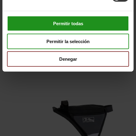
Verfügbarkeit
Auf Lager
Preis
23.99 EUR
Permitir todas
Permitir la selección
Ähnliche Produkte
Denegar