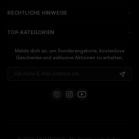
HÄUFIG GESTELLTE FRAGEN
RECHTLICHE HINWEISE
Über momabikes
Rechtlicher Hinweis
Kontakt
TOP-KATEGORIEN
Allgemeine bedingungen
Versandinformationen und preise
Elektrofahrrad
Cookie-richtlinie
Rückgabeinformationen
Melde dich an, um Sonderangebote, kostenlose
Klappfahrrad
Geschenke und exklusive Aktionen zu erhalten.
Datenschutz-bestimmungen
Anleitungen
Cargo bike
Widerrufsrecht
E-bike klapprad
MTB bike
E-MTB
City electric bike
Fat bike