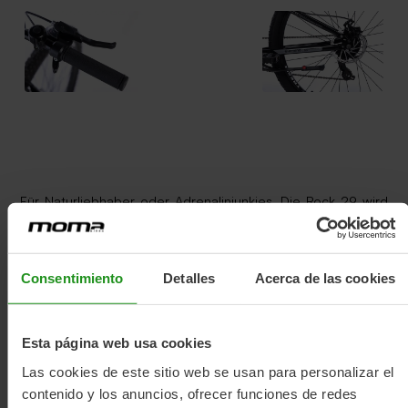
Für Naturliebhaber oder Adrenalinjunkies. Die Rock 29 wird
dein treuer Begleiter sein, um Trails zu erkunden, neue
Wege zu entdecken und verschiedene Geländeformen und
Erhebungen zu erleben. Sowohl Anfänger als auch
erfahrene Fahrer haben eines gemeinsam: die Leidenschaft
Consentimiento
Detalles
Acerca de las cookies
für die Berge. Und was gibt es Besseres, als diese
Leidenschaft mit einem Fahrrad voll auszukosten, das dich
auf all deinen Abenteuern begleitet?
Esta página web usa cookies
Las cookies de este sitio web se usan para personalizar el
contenido y los anuncios, ofrecer funciones de redes