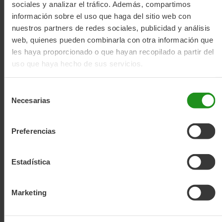
sociales y analizar el tráfico. Además, compartimos
información sobre el uso que haga del sitio web con
nuestros partners de redes sociales, publicidad y análisis
web, quienes pueden combinarla con otra información que
les haya proporcionado o que hayan recopilado a partir del
uso que haya hecho de sus servicios.
Selección
Necesarias
de
consentimiento
Preferencias
Unboxing Moma Rock FS
Estadística
Marketing