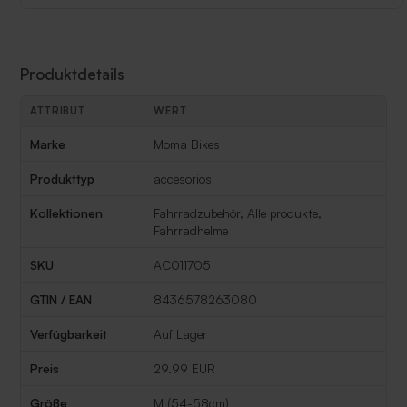
Produktdetails
ATTRIBUT
WERT
Produktdetails
Marke
Moma Bikes
Produkttyp
accesorios
Kollektionen
Fahrradzubehör, Alle produkte,
Fahrradhelme
SKU
AC011705
GTIN / EAN
8436578263080
Verfügbarkeit
Auf Lager
Preis
29.99 EUR
Größe
M (54-58cm)