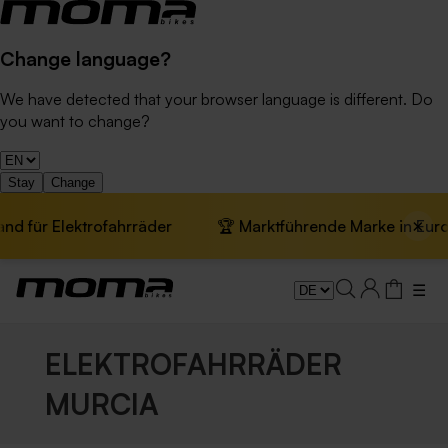
Change language?
We have detected that your browser language is different. Do
you want to change?
Stay
Change
×
trofahrräder
🏆 Marktführende Marke in Europa · 📦 Kost
☰
ELEKTROFAHRRÄDER
MURCIA