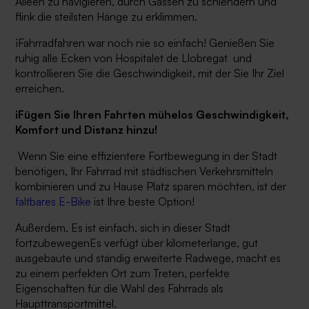
Alleen zu navigieren, durch Gassen zu schlendern und
flink die steilsten Hänge zu erklimmen.
¡Fahrradfahren war noch nie so einfach! Genießen Sie
ruhig alle Ecken von
Hospitalet de Llobregat
und
kontrollieren Sie die Geschwindigkeit, mit der Sie Ihr Ziel
erreichen.
¡Fügen Sie Ihren Fahrten mühelos Geschwindigkeit,
Komfort und Distanz hinzu!
Wenn Sie eine effizientere Fortbewegung in der Stadt
benötigen, Ihr Fahrrad mit städtischen Verkehrsmitteln
kombinieren und zu Hause Platz sparen möchten, ist der
faltbares E-Bike
ist Ihre beste Option!
Außerdem,
Es ist einfach, sich in dieser Stadt
fortzubewegen
Es verfügt über kilometerlange, gut
ausgebaute und ständig erweiterte Radwege,
macht es
zu einem perfekten Ort zum Treten
, perfekte
Eigenschaften für die Wahl des Fahrrads als
Haupttransportmittel.