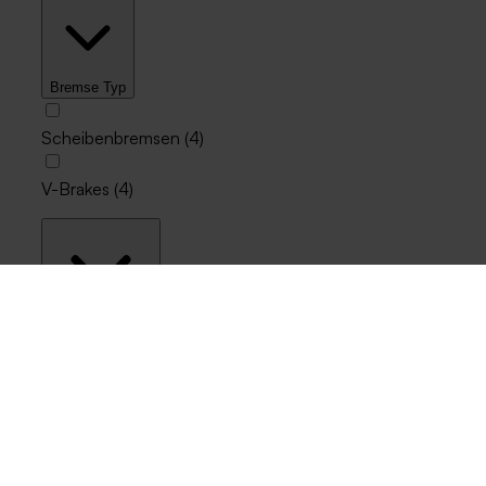
Bremse Typ
Scheibenbremsen
(
4
)
V-Brakes
(
4
)
Aufhängung Typ
Vorder- und Hinterradaufhängung
(
2
)
Vordere Federung
(
2
)