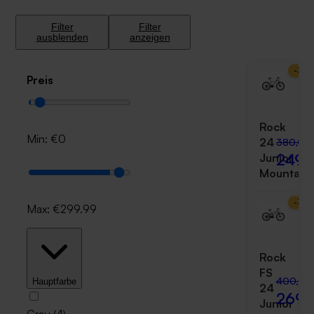
Filter
Filter
ausblenden
anzeigen
-
34
Preis
Rock
Min: €
0
24
380,00
249,
Junior
Mountain
-
33
Max: €
299.99
Rock
FS
400,00
Hauptfarbe
24
269,
Junior