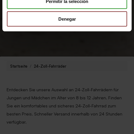
Permitir la selección
Denegar
Startseite
24-Zoll-Fahrräder
Entdecken Sie unsere Auswahl an 24-Zoll-Fahrrädern für
Jungen und Mädchen im Alter von 8 bis 12 Jahren. Finden
Sie ein komfortables und sicheres 24-Zoll-Fahrrad zum
besten Preis. Schneller Versand innerhalb von 24 Stunden
verfügbar.