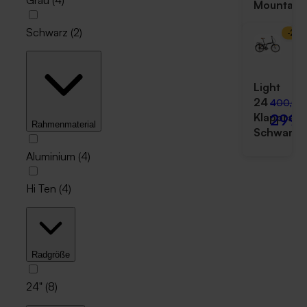
Grau
(
4
)
Mountain
Schwarz
(
2
)
-
25
%
Light
24
400,00
299,
Klapprad
Rahmenmaterial
Schwarz
Aluminium
(
4
)
Hi Ten
(
4
)
Radgröße
24"
(
8
)