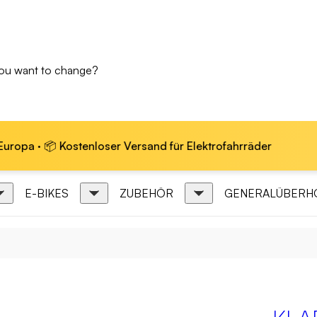
you want to change?
tenloser Versand für Elektrofahrräder
🏆 Marktführ
E-BIKES
ZUBEHÖR
GENERALÜBERH