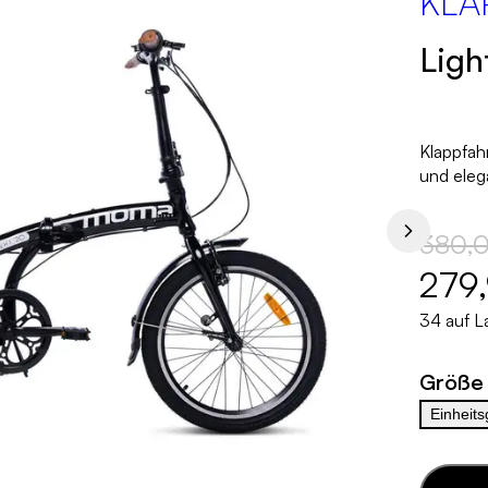
KLA
Ligh
Klappfah
und eleg
380,
279
34 auf L
Größe
Einheits