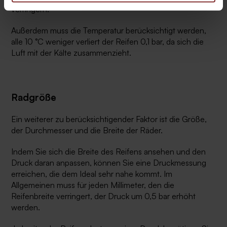
verringern.
Außerdem muss die Temperatur berücksichtigt werden,
alle 10 °C weniger verliert der Reifen 0,1 bar, da sich die
Luft mit der Kälte zusammenzieht.
Radgröße
Ein weiterer zu berücksichtigender Faktor ist die Größe,
der Durchmesser und die Breite der Räder.
Indem Sie sich die Breite des Reifens ansehen und den
Druck daran anpassen, können Sie eine Druckmessung
erreichen, die dem Ideal sehr nahe kommt. Im
Allgemeinen muss für jeden Millimeter, den die
Reifenbreite verringert, der Druck um 0,5 bar erhöht
werden.