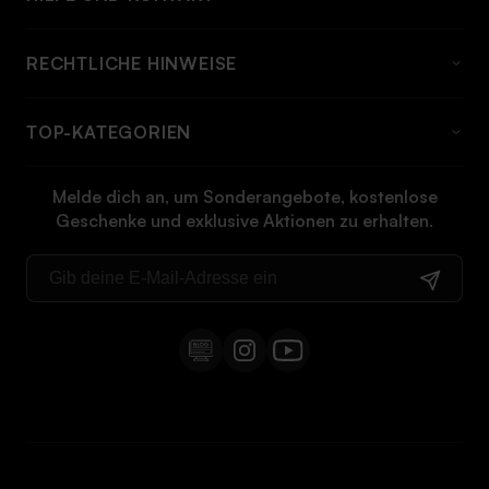
HÄUFIG GESTELLTE FRAGEN
RECHTLICHE HINWEISE
Über momabikes
Rechtlicher Hinweis
Kontakt
TOP-KATEGORIEN
Allgemeine bedingungen
Versandinformationen und preise
Elektrofahrrad
Cookie-richtlinie
Rückgabeinformationen
Melde dich an, um Sonderangebote, kostenlose
Klappfahrrad
Geschenke und exklusive Aktionen zu erhalten.
Datenschutz-bestimmungen
Anleitungen
Cargo bike
Widerrufsrecht
E-bike klapprad
MTB bike
E-MTB
City electric bike
Fat bike